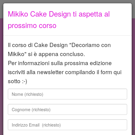
Tog
Mikiko Cake Design ti aspetta al
navi
prossimo corso
Il corso di Cake Design "Decoriamo con
Mikiko" si è appena concluso.
Per informazioni sulla prossima edizione
Corso di Cake Design
iscriviti alla newsletter compilando il form qui
Domenica 05 Dicembre
sotto :-)
2021
Nome
(richiesto)
A Sant'Agata Bolognese (Bo)
Cognome
*
(richiesto)
in Via Circondaria Ovest n°58 dalle 9 alle 18
Indirizzo
*
Email