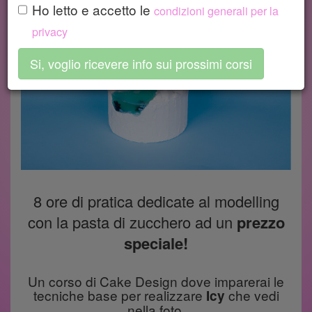
Ho letto e accetto le
condizioni generali per la
(richiesto)
privacy
*
8 ore di pratica dedicate al modelling
con la pasta di zucchero ad un
prezzo
speciale!
Un corso di Cake Design dove imparerai le
tecniche base per realizzare
che vedi
Icy
nella foto.