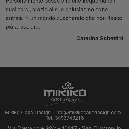
Personalmente posso dire che frequentano i
suoi corsi, grazie al suo entusiasmo sono
entrata in un mondo zuccherato che non riesco
più a lasciare.
Caterina Schettini
Mikiko Cake Design -
info@mikikocakedesign.com
-
Tel: 3493743216
Via Crevalcore 92/b - 40017 - San Giovanni in