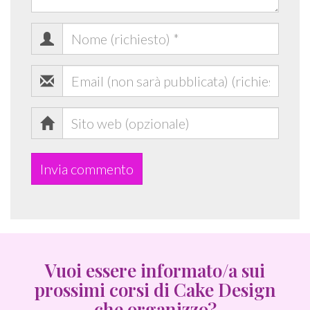
Nome
(richiesto)
*
Email
(non
Sito
sarà
web
pubblicata)
(richiesto)
*
Vuoi essere informato/a sui
prossimi corsi di Cake Design
che organizzo?