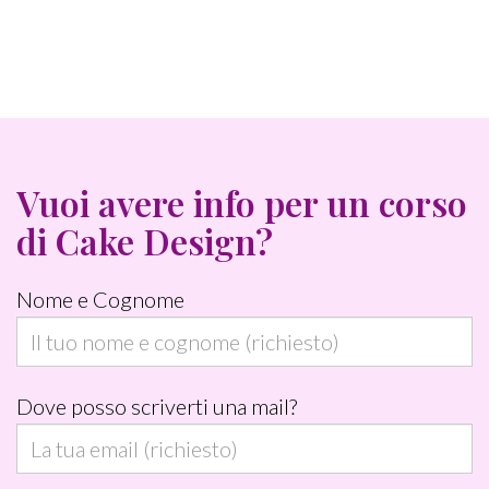
E
h
o
m
i
)
a
e
i
s
l
t
(
o
Vuoi avere info per un corso
r
)
di Cake Design?
i
c
Nome e Cognome
h
i
e
Dove posso scriverti una mail?
s
t