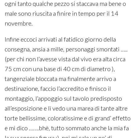
ogni tanto qualche pezzo si staccava ma bene o
male sono riuscita a finire in tempo per il 14
novembre.
Infine eccoci arrivati al fatidico giorno della
consegna, ansia a mille, personaggi smontati …..
(per chi non l’avesse vista dal vivo era alta circa
75 cm con una base di 40 cm di diametro ),
tangenziale bloccata ma finalmente arrivo a
destinazione, faccio l’accredito e finisco il
montaggio, l’appoggio sul tavolo predisposto
all’esposizione e lì vedo una marea di tante altre
torte bellissime, coloratissime e di grand’ effetto
e mi dico …….bhè, tutto sommato anche la mia fa
la sua sporca figura :), poi mi sale un po’ di