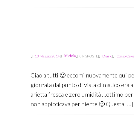
Last
edit:
22
Marzo
2020
13 Maggio 2014
Michela
0 RISPOSTE
Diario
Corso Cake
Ciao a tutti 🙂 eccomi nuovamente qui per
giornata dal punto di vista climatico era 
arietta fresca e zero umidità …ottimo per
non appiccicava per niente 🙂 Questa […]
Last
edit: