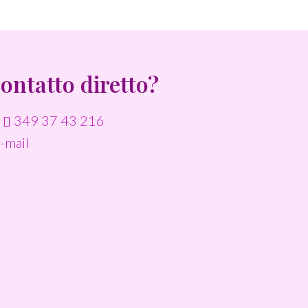
contatto diretto?
o
349 37 43 216
-mail