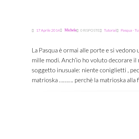
13
Maggio
2014
17 Aprile 2014
Michela
0 RISPOSTE
Tutorial
Pasqua
-
Tu
La Pasqua è ormai alle porte e si vedono
mille modi. Anch’io ho voluto decorare il 
soggetto inusuale: niente coniglietti , peco
matrioska ………. perchè la matrioska alla 
Last
edit:
17
Aprile
2014