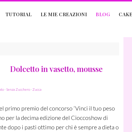
(
TUTORIAL
LE MIE CREAZIONI
BLOG
CAKE
A
T
T
U
A
Dolcetto in vasetto, mousse
L
E
)
ato
-
Senza Zucchero
-
Zucca
del primo premio del concorso ‘Vinci il tuo peso
lino per la decima edizione del Cioccoshow di
e dopo i pasti ottimo per chi è sempre a dieta o