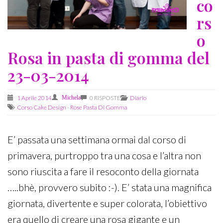
co
rs
o
Rosa in pasta di gomma del
23-03-2014
1 Aprile 2014
Michela
0 RISPOSTE
Diario
Corso Cake Design
-
Rose Pasta Di Gomma
E’ passata una settimana ormai dal corso di
primavera, purtroppo tra una cosa e l’altra non
sono riuscita a fare il resoconto della giornata
…..bhè, provvero subito :-). E’ stata una magnifica
giornata, divertente e super colorata, l’obiettivo
era quello di creare una rosa gigante e un