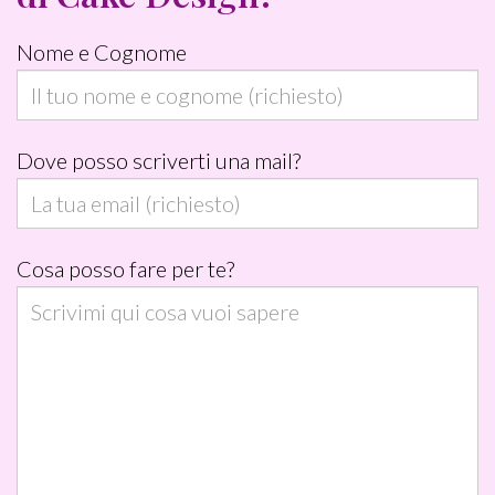
c
Nome e Cognome
h
i
e
Dove posso scriverti una mail?
s
t
o
Cosa posso fare per te?
)