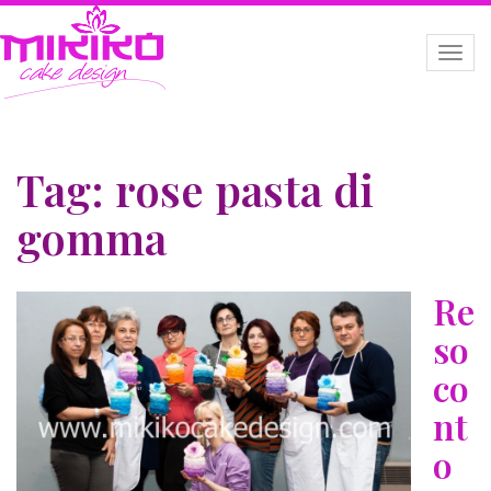
Tag:
rose pasta di
gomma
Re
so
co
nt
o