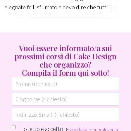
elegnate frill sfumato e devo dire che tutti […]
Last
edit:
01
Vuoi essere informato/a sui
Aprile
prossimi corsi di Cake Design
2014
che organizzo?
Compila il form qui sotto!
N
o
C
m
o
e
I
g
(
n
n
r
Ho letto e accetto le
condizioni generali per la
d