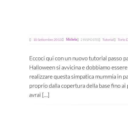
Settembre
2013
10 Settembre 2013
Michela
2 RISPOSTE
Tutorial
Torte 
Eccoci qui con un nuovo tutorial passo pa
Halloween si avvicina e dobbiamo essere
realizzare questa simpatica mummia in p
proprio dalla copertura della base fino ai
avrai […]
Last
edit:
24