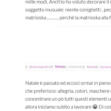
mille modi. Anch’io ho voluto decorare il 
soggetto inusuale: niente coniglietti , peco
matrioska ………. perchè la matrioska alla 
Last
edit:
17
Aprile
2014
28 Gennaio 2014
Michela
2 RISPOSTE
Tutorial
Carneva
Natale è passato ed eccoci ormai in pieno
che preferisco: allegria, colori, maschere 
concentrare un pò tutti questi elementi u
allora iniziamo subito a lavorare 😀 Di c