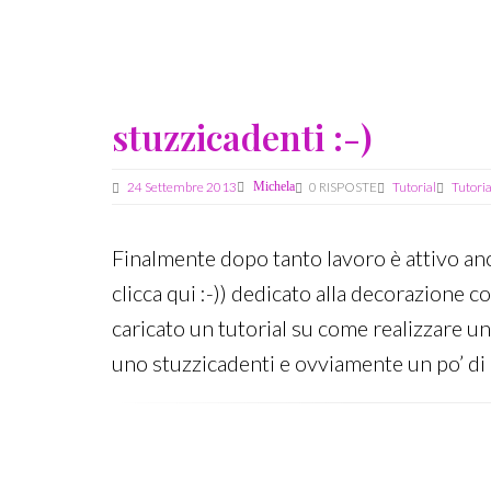
05
Dicembre
2013
stuzzicadenti :-)
24 Settembre 2013
Michela
0 RISPOSTE
Tutorial
Tutoria
Finalmente dopo tanto lavoro è attivo anc
clicca qui :-)) dedicato alla decorazione 
caricato un tutorial su come realizzare un
uno stuzzicadenti e ovviamente un po’ di 
Last
edit:
24