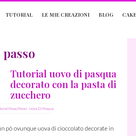
TUTORIAL
LE MIE CREAZIONI
BLOG
CAKE
o passo
Tutorial uovo di pasqua
decorato con la pasta di
zucchero
torial Passo Passo
-
Uova Di Pasqua
 un pò ovunque uova di cioccolato decorate in