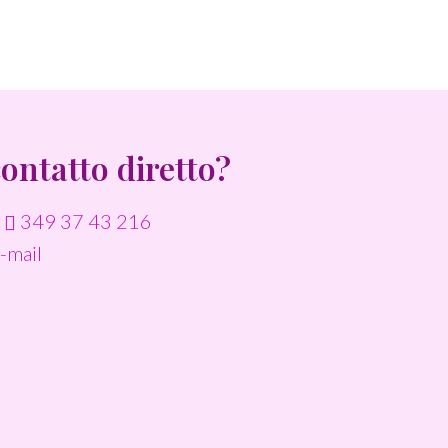
contatto diretto?
o
349 37 43 216
-mail