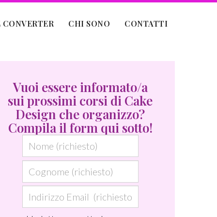
 CONVERTER
CHI SONO
CONTATTI
Vuoi essere informato/a
sui prossimi corsi di Cake
Design che organizzo?
Compila il form qui sotto!
N
o
C
m
o
e
I
g
(
n
n