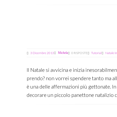
Last
edit:
27
Gennaio
2018
3 Dicembre 2013
Michela
0 RISPOSTE
Tutorial
Natale I
Il Natale si avvicina e inizia inesorabilme
prendo? non vorrei spendere tanto ma allo
è una delle affermazioni più gettonate. I
decorare un piccolo panettone natalizio c
Last
edit: